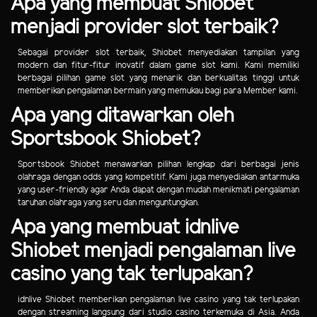
Apa yang membuat Shiobet
menjadi provider slot terbaik?
Sebagai provider slot terbaik, Shiobet menyediakan tampilan yang
modern dan fitur-fitur inovatif dalam game slot kami. Kami memiliki
berbagai pilihan game slot yang menarik dan berkualitas tinggi untuk
memberikan pengalaman bermain yang memukau bagi para Member kami.
Apa yang ditawarkan oleh
Sportsbook Shiobet?
Sportsbook Shiobet menawarkan pilihan lengkap dari berbagai jenis
olahraga dengan odds yang kompetitif. Kami juga menyediakan antarmuka
yang user-friendly agar Anda dapat dengan mudah menikmati pengalaman
taruhan olahraga yang seru dan menguntungkan.
Apa yang membuat idnlive
Shiobet menjadi pengalaman live
casino yang tak terlupakan?
idnlive Shiobet memberikan pengalaman live casino yang tak terlupakan
dengan streaming langsung dari studio casino terkemuka di Asia. Anda