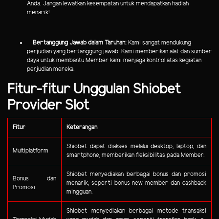
Anda. Jangan lewatkan kesempatan untuk mendapatkan hadiah
menarik!
Bertanggung Jawab dalam Taruhan:
Kami sangat mendukung
perjudian yang bertanggung jawab. Kami memberikan alat dan sumber
daya untuk membantu Member kami menjaga kontrol atas kegiatan
perjudian mereka.
Fitur-fitur Unggulan Shiobet
Provider Slot
Fitur
Keterangan
Shiobet dapat diakses melalui desktop, laptop, dan
Multiplatform
smartphone, memberikan fleksibilitas pada Member.
Shiobet menyediakan berbagai bonus dan promosi
Bonus dan
menarik, seperti bonus new member dan cashback
Promosi
mingguan.
Shiobet menyediakan berbagai metode transaksi