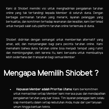
Kami di Shiobet memiliki visi untuk menghadirkan pengalaman taruhan
online yang tak tertandingi kepada Member di seluruh dunia. Dengan
berbagai permainan taruhan yang menarik, layanan pelanggan yang
berkualitas, dan komitmen terhadap keamanan dan keadilan, kami bertekad
untuk menjadi salah satu platform taruhan online terkemuka di dunia.
Shiobet didirikan dengan semangat untuk memberikan alternatif yang
aman, adil, dan menyenangkan bagi para pecinta taruhan online. Kami
memahami bahwa dunia taruhan online bisa menjadi tempat yang rumit
dan membingungkan, oleh karena itu, kami berusaha untuk membuatnya
lebih sederhana dan transparan bagi semua Member.
Mengapa Memilih Shiobet ?
Kepuasan Member adalah Prioritas Utama:
Kami berkomitmen
untuk memastikan setiap Member kami merasa puas dan mendapatkan
pengalaman taruhan yang luar biasa. Tim layanan pelanggan kami selalu
siap membantu dalam setiap kebutuhan Anda, mulai dari pertanyaan
umum hingga bantuan teknis.