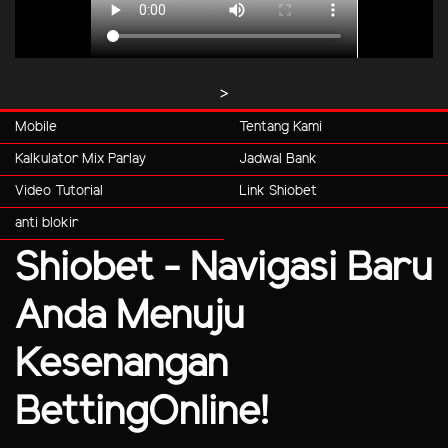
>
Mobile
Tentang Kami
Kalkulator Mix Parlay
Jadwal Bank
Video Tutorial
Link Shiobet
anti blokir
Shiobet - Navigasi Baru
Anda Menuju
Kesenangan
BettingOnline!