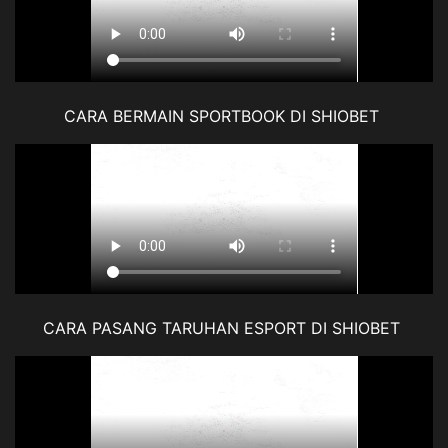
CARA BERMAIN SPORTBOOK DI SHIOBET
CARA PASANG TARUHAN ESPORT DI SHIOBET