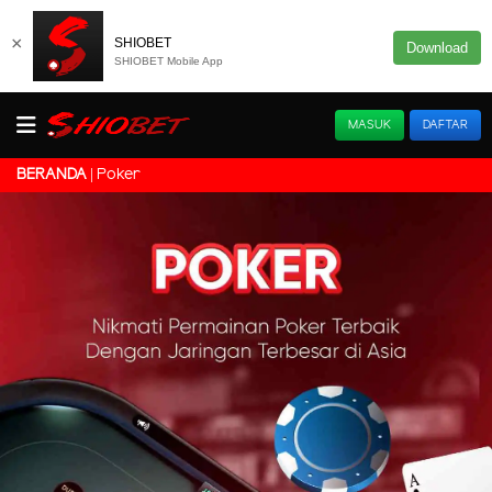
×
SHIOBET
Download
SHIOBET Mobile App
MASUK
DAFTAR
Poker
BERANDA