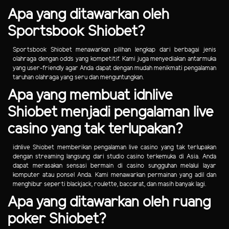
Apa yang ditawarkan oleh
Sportsbook Shiobet?
Sportsbook Shiobet menawarkan pilihan lengkap dari berbagai jenis
olahraga dengan odds yang kompetitif. Kami juga menyediakan antarmuka
yang user-friendly agar Anda dapat dengan mudah menikmati pengalaman
taruhan olahraga yang seru dan menguntungkan.
Apa yang membuat idnlive
Shiobet menjadi pengalaman live
casino yang tak terlupakan?
idnlive Shiobet memberikan pengalaman live casino yang tak terlupakan
dengan streaming langsung dari studio casino terkemuka di Asia. Anda
dapat merasakan sensasi bermain di casino sungguhan melalui layar
komputer atau ponsel Anda. Kami menawarkan permainan yang adil dan
menghibur seperti blackjack, roulette, baccarat, dan masih banyak lagi.
Apa yang ditawarkan oleh ruang
poker Shiobet?