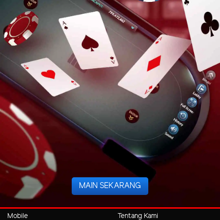
MAIN SEKARANG
Mobile
Tentang Kami